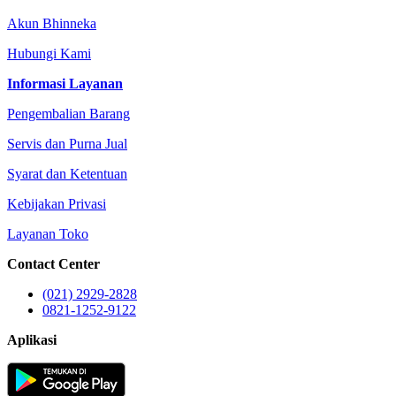
Akun Bhinneka
Hubungi Kami
Informasi Layanan
Pengembalian Barang
Servis dan Purna Jual
Syarat dan Ketentuan
Kebijakan Privasi
Layanan Toko
Contact Center
(021) 2929-2828
0821-1252-9122
Aplikasi