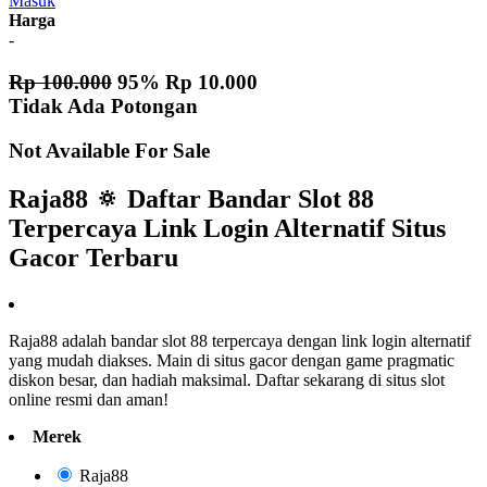
Masuk
Harga
-
Rp
100.000
95%
Rp
10.000
Tidak Ada Potongan
Not Available For Sale
Raja88 🔅 Daftar Bandar Slot 88
Terpercaya Link Login Alternatif Situs
Gacor Terbaru
Raja88 adalah bandar slot 88 terpercaya dengan link login alternatif
yang mudah diakses. Main di situs gacor dengan game pragmatic
diskon besar, dan hadiah maksimal. Daftar sekarang di situs slot
online resmi dan aman!
Merek
Raja88