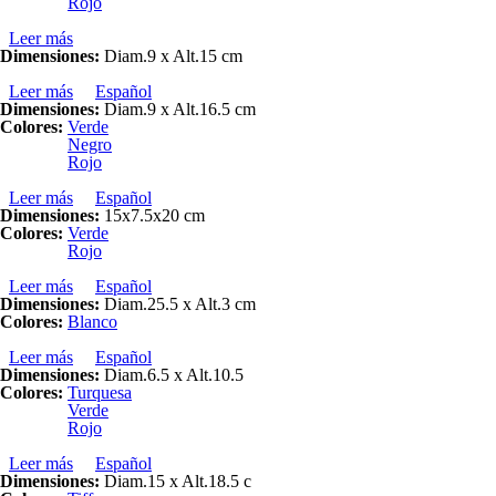
Rojo
Leer más
sobre JARRA Mr.Frío "URUGUAY"
Dimensiones:
Diam.9 x Alt.15 cm
Leer más
sobre PORTA ERVA-MATE PARA MATEIRA
Español
Dimensiones:
Diam.9 x Alt.16.5 cm
Colores:
Verde
Negro
Rojo
Leer más
sobre PORTA ERVA-MATE
Español
Dimensiones:
15x7.5x20 cm
Colores:
Verde
Rojo
Leer más
sobre VIRA OMELETE
Español
Dimensiones:
Diam.25.5 x Alt.3 cm
Colores:
Blanco
Leer más
sobre COPO CÔNICO
Español
Dimensiones:
Diam.6.5 x Alt.10.5
Colores:
Turquesa
Verde
Rojo
Leer más
sobre POTE "HOGAR" GRANDE
Español
Dimensiones:
Diam.15 x Alt.18.5 c