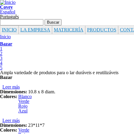
Pasar al contenido principal
Covey
Español
Português
Formulario de búsqueda
Buscar
INICIO
LA EMPRESA
MATRICERÍA
PRODUCTOS
CONT
Se encuentra usted aquí
Inicio
Bazar
1
2
3
4
5
Ampla variedade de produtos para o lar duráveis e reutilizáveis
Bazar
Leer más
sobre VASO 300 c.c.
Dimensiones:
10.8 x 8 diam.
Colores:
Blanco
Verde
Rojo
Azul
Leer más
sobre JARRA 1.8 Lts.
Dimensiones:
23*11*7
Colores:
Verde