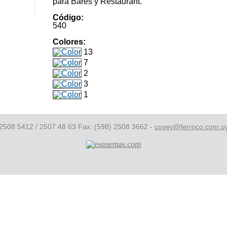
para Bares y Restaurant.
Código:
540
Colores:
13
7
2
3
1
 2508 5412 / 2507 48 63 Fax: (598) 2508 3662 -
covey@ferroco.com.u