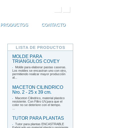
de búsqueda
PRODUCTOS
CONTACTO
LISTA DE PRODUCTOS
MOLDE PARA
TRIANGULOS COVEY
Molde para elaborar pastas caseras.
Los moldes se encastran uno con otro,
permitiendo realizar mayor producción
al...
MACETON CILINDRICO
Nro. 2 - 25 x 39 cm.
Maceton Cilindrico, material plastico
resistente. Con Filtro UV,para que el
color no se deteriore con el tiempo.
...
TUTOR PARA PLANTAS
Tutor para plantas ENCASTRABLE
Fabricado en material plastico resistente