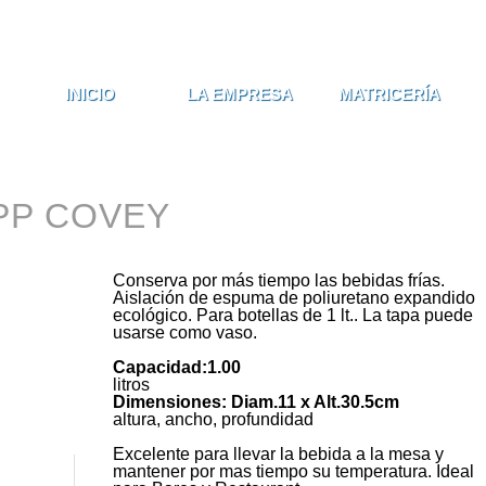
Formulario 
Buscar
INICIO
LA EMPRESA
MATRICERÍA
PP COVEY
Conserva por más tiempo las bebidas frías.
Aislación de espuma de poliuretano expandido
ecológico. Para botellas de 1 lt.. La tapa puede
usarse como vaso.
Capacidad:1.00
litros
Dimensiones: Diam.11 x Alt.30.5cm
altura, ancho, profundidad
Excelente para llevar la bebida a la mesa y
mantener por mas tiempo su temperatura. Ideal