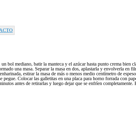
ACTO
En un bol mediano, batir la manteca y el azúcar hasta punto crema bien c
ormado una masa. Separar la masa en dos, aplastarla y envolverla en film
te enharinada, estirar la masa de más o menos medio centímetro de 
e pegue. Colocar las galletitas en una placa para horno forrada con pape
minutos antes de retirarlas y luego dejar que se enfríen completamente. 