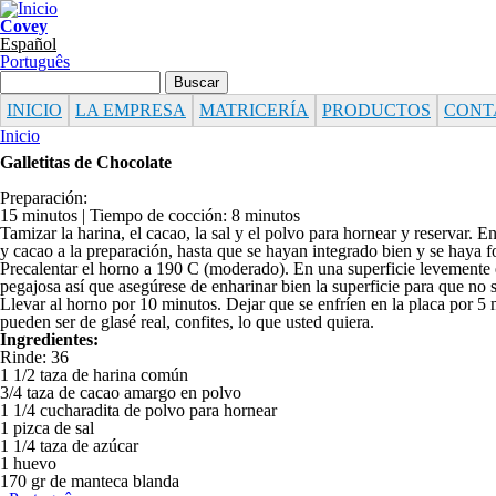
Pasar al contenido principal
Covey
Español
Português
Formulario de búsqueda
Buscar
INICIO
LA EMPRESA
MATRICERÍA
PRODUCTOS
CONT
Se encuentra usted aquí
Inicio
Galletitas de Chocolate
Preparación:
15 minutos | Tiempo de cocción: 8 minutos
Tamizar la harina, el cacao, la sal y el polvo para hornear y reservar. 
y cacao a la preparación, hasta que se hayan integrado bien y se haya f
Precalentar el horno a 190 C (moderado). En una superficie levemen
pegajosa así que asegúrese de enharinar bien la superficie para que no s
Llevar al horno por 10 minutos. Dejar que se enfríen en la placa por 5 
pueden ser de glasé real, confites, lo que usted quiera.
Ingredientes:
Rinde: 36
1 1/2 taza de harina común
3/4 taza de cacao amargo en polvo
1 1/4 cucharadita de polvo para hornear
1 pizca de sal
1 1/4 taza de azúcar
1 huevo
170 gr de manteca blanda